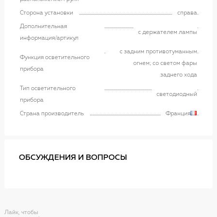
Сторона установки
справа
Дополнительная
с держателем лампы
информация/артикул
с задним противотуманным
Функция осветительного
огнем; со светом фары
прибора
заднего хода
Тип осветительного
светодиодный
прибора
Страна производитель
Франция
ОБСУЖДЕНИЯ И ВОПРОСЫ
Лайк, чтобы