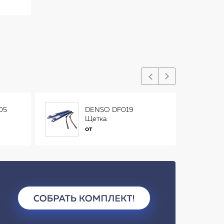
05
DENSO DF019
Щетка
стеклоочистителя
от