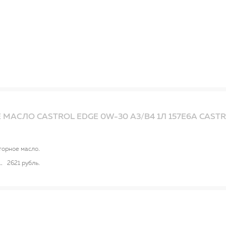
МАСЛО CASTROL EDGE 0W-30 A3/B4 1Л 157E6A CAST
торное масло
2621 рубль