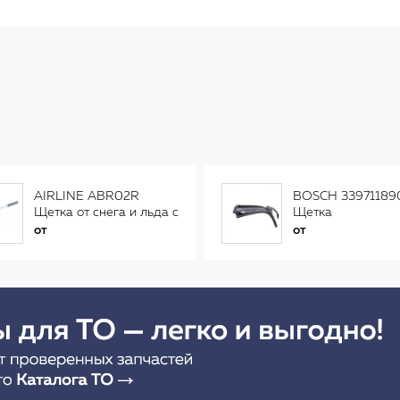
AIRLINE ABR02R
BOSCH 33971189
Щетка от снега и льда с
Щетка
распушенной щетиной
стеклоочистителя
от
от
(56см) AB-R-02R