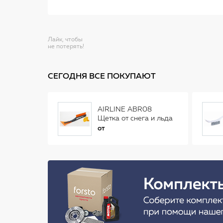
Лайк, чтобы
не потерять!
СЕГОДНЯ ВСЕ ПОКУПАЮТ
AIRLINE ABR08
Щетка от снега и льда
(34 см)
от