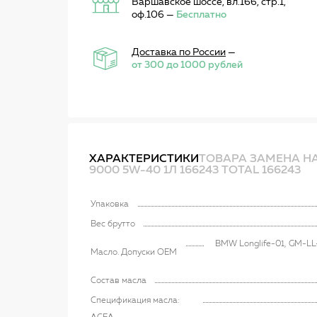
Варшавское шоссе, вл.166, стр.1,
оф.106 —
Бесплатно
Доставка по России
—
от 300 до 1000 рублей
ХАРАКТЕРИСТИКИ
ТОВАРА ЗАМЕНА НА
9000 5W-40 1Л 166243 TOTAL 166243
Упаковка
Вес брутто
BMW Longlife-01, GM-LL
Масло. Допуски OEM
Состав масла
Спецификация масла: