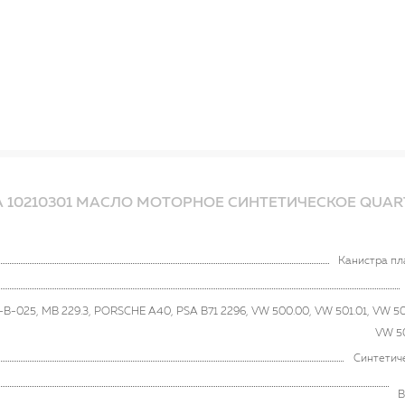
 10210301 МАСЛО МОТОРНОЕ СИНТЕТИЧЕСКОЕ QUAR
Канистра пл
-B-025, MB 229.3, PORSCHE A40, PSA B71 2296, VW 500.00, VW 501.01, VW 50
VW 5
Синтетич
B