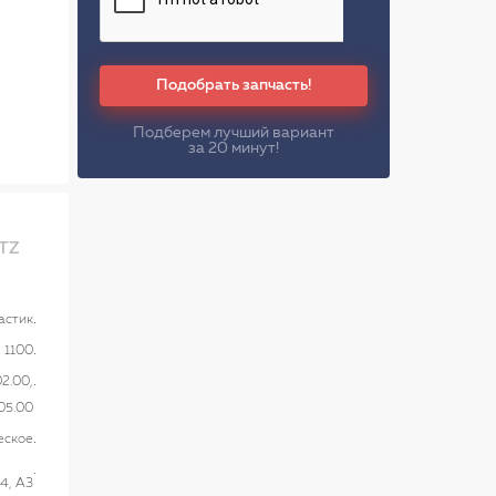
Подобрать запчасть!
Подберем лучший вариант
за 20 минут!
TZ
астик
1100
2.00,
05.00
еское
4, A3