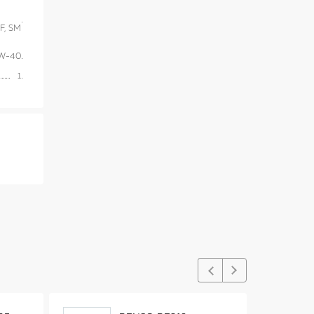
F, SM
W-40
1