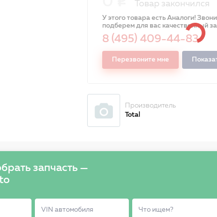
0
Товар закончился
У этого товара есть Аналоги! Звон
подберем для вас качественный з
8 (495) 409-44-83
Перезвоните мне
Показа
Производитель
Total
брать запчасть —
to