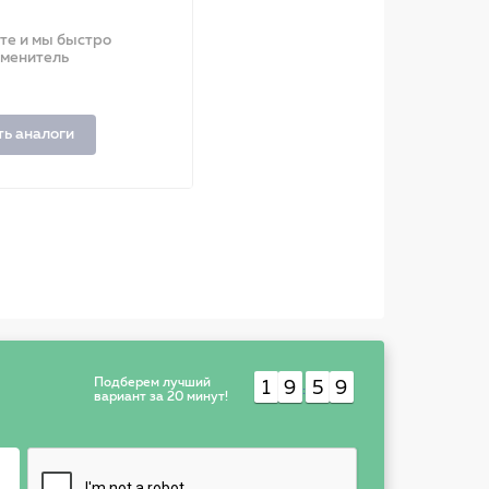
ите и мы быстро
аменитель
ть аналоги
Подберем лучший
1
9
5
9
:
вариант за 20 минут!