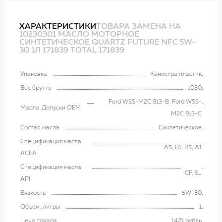
ХАРАКТЕРИСТИКИ
ТОВАРА ЗАМЕНА НА
10230301 МАСЛО МОТОРНОЕ
СИНТЕТИЧЕСКОЕ QUARTZ FUTURE NFC 5W-
30 1Л 171839 TOTAL 171839
Упаковка
Канистра пластик
Вес брутто
1030
Ford WSS-M2C 913-B, Ford WSS-
Масло. Допуски OEM
M2C 913-C
Состав масла
Синтетическое
Спецификация масла:
A5, B1, B5, A1
ACEA
Спецификация масла:
CF, SL
API
Вязкость
5W-30
Объём, литры
1
Цена товара
1421 рубль