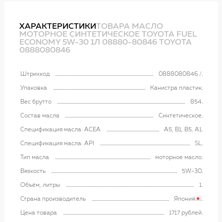
ХАРАКТЕРИСТИКИ
ТОВАРА МАСЛО
МОТОРНОЕ СИНТЕТИЧЕСКОЕ TOYOTA FUEL
ECONOMY 5W-30 1Л 08880-80846 TOYOTA
0888080846
Штрихкод
0888080846 /
Упаковка
Канистра пластик
Вес брутто
854
Состав масла
Синтетическое
Спецификация масла: ACEA
A5, B1, B5, A1
Спецификация масла: API
SL
Тип масла
моторное масло
Вязкость
5W-30
Объём, литры
1
Страна производитель
Япония
Цена товара
1717 рублей