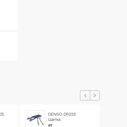
05
DENSO DF019
Щетка
стеклоочистителя
от