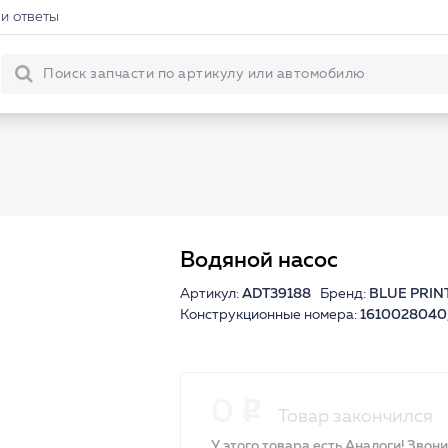
и ответы
Водяной насос
Артикул:
ADT39188
Бренд:
BLUE PRIN
Конструкционные номера:
1610028040
0
Товар закончился
У этого товара есть Аналоги! Звон