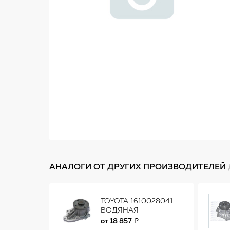
АНАЛОГИ ОТ ДРУГИХ ПРОИЗВОДИТЕЛЕЙ
TOYOTA 1610028041
ВОДЯНАЯ
ПОМПА/PUMP ASSY,
от
18 857
WATER 16100-28041