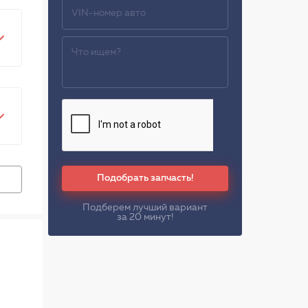
Подобрать запчасть!
Подберем лучший вариант
за 20 минут!