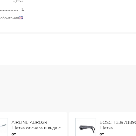
0,860
1
кобритания
AIRLINE ABR02R
BOSCH 33971189
Щетка от снега и льда с
Щетка
распушенной щетиной
стеклоочистителя
от
от