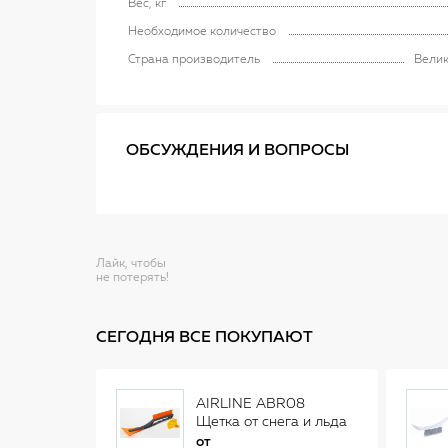
Вес, кг
Необходимое количество
Страна производитель
Вели
ОБСУЖДЕНИЯ И ВОПРОСЫ
Лайк, чтобы
не потерять!
СЕГОДНЯ ВСЕ ПОКУПАЮТ
AIRLINE ABR08
Щетка от снега и льда
(34 см)
от