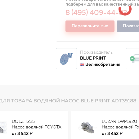
подберем для вас качественный з
8 (495) 409-44-83
Перезвоните мне
Показа
Производитель
BLUE PRINT
Великобритания
ДЛЯ ТОВАРА ВОДЯНОЙ НАСОС BLUE PRINT ADT39188
DOLZ T225
LUZAR LWP1920
Насос водяной TOYOTA
Насос водяной To
AVENSIS T22, T25 2.0,
Camry/RAV-4 2.0i
от
3 542
от
3 452
2.4, CAMRY V30-V40
LWP1920