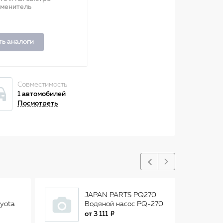
аменитель
ть аналоги
Совместимость
1 автомобилей
Посмотреть
JAPAN PARTS PQ270
yota
Водяной насос PQ-270
/2.4i
от
3 111