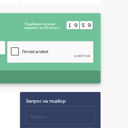
Подберем лучший
1
9
5
9
:
вариант за 20 минут!
Запрос на подбор