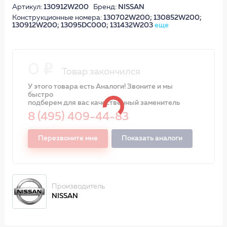
Артикул:
130912W200
Бренд:
NISSAN
Конструкционные номера:
130702W200; 130852W200;
130912W200; 13095DC000; 131432W203
еще
0
Товар закончился
У этого товара есть Аналоги! Звоните и мы
быстро
подберем для вас качественный заменитель
8 (495) 409-44-83
Перезвоните мне
Показать аналоги
Производитель
NISSAN