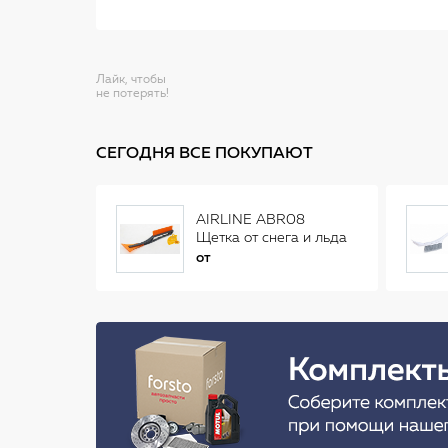
Лайк, чтобы
не потерять!
СЕГОДНЯ ВСЕ ПОКУПАЮТ
AIRLINE ABR08
Щетка от снега и льда
(34 см)
от