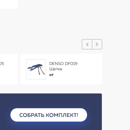
05
DENSO DF019
Щетка
стеклоочистителя
от