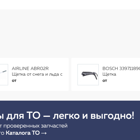
AIRLINE ABR02R
BOSCH 33971189
Щетка от снега и льда с
Щетка
распушенной щетиной
стеклоочистителя
от
от
(56см) AB-R-02R