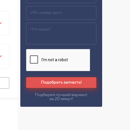
Подобрать запчасть!
Подберем лучший вариант
за 20 минут!