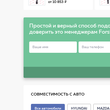
задний левый Excel-G
от
10 853
HYUNDAI ACCENT II
седан (LC) 99-06
332109
Простой и верный способ подо
доверить это менеджерам Fors
СОВМЕСТИМОСТЬ С АВТО
Все автомобили
HYUNDAI
MAZDA