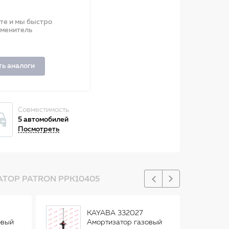
ите и мы быстро
аменитель
ть аналоги
Совместимость
5 автомобилей
Посмотреть
ТОР PATRON PPK10405
KAYABA 332027
овый
Амортизатор газовый