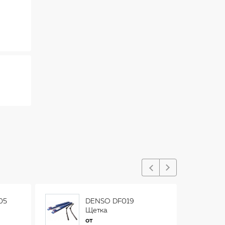
05
DENSO DF019
Щетка
стеклоочистителя
от