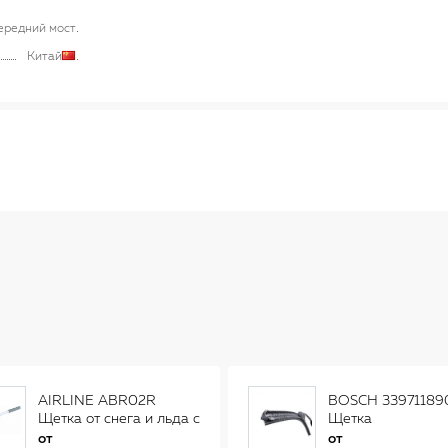
ередний мост
Китай
AIRLINE ABR02R
BOSCH 33971189
Щетка от снега и льда с
Щетка
распушенной щетиной
стеклоочистителя
от
от