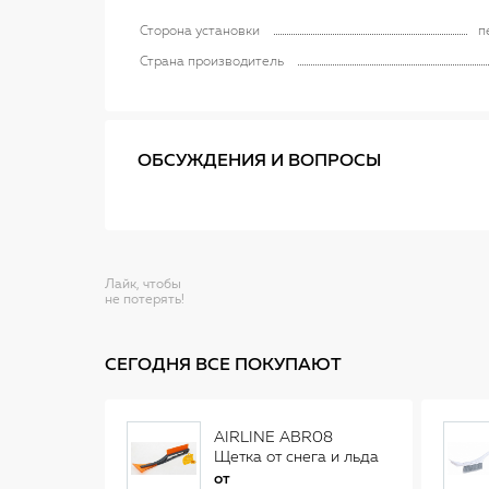
Сторона установки
п
Страна производитель
ОБСУЖДЕНИЯ И ВОПРОСЫ
Лайк, чтобы
не потерять!
СЕГОДНЯ ВСЕ ПОКУПАЮТ
AIRLINE ABR08
Щетка от снега и льда
(34 см)
от