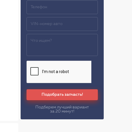
Подобрать запчасть!
Подберем лучший вариант
за 20 минут!