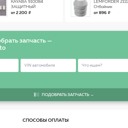
KAYABA 910084
LEMFORDER 2111
ЗАЩИТНЫЙ
Отбойник
КОМПЛЕКТ
амортизатора
от
2 200
от
896
передний SKODA
OCTAVIA (1U), FABI
RAPID 2111201
брать запчасть —
to
ПОДОБРАТЬ ЗАПЧАСТЬ →
СПОСОБЫ ОПЛАТЫ