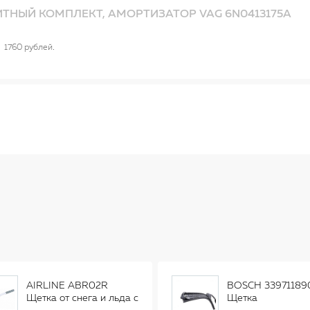
ТНЫЙ КОМПЛЕКТ, АМОРТИЗАТОР VAG 6N0413175A
1760 рублей
AIRLINE ABR02R
BOSCH 33971189
Щетка от снега и льда с
Щетка