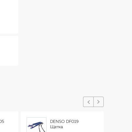
05
DENSO DF019
Щетка