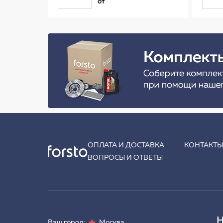
(34 см)
от
ОПЛАТА И ДОСТАВКА
КОНТАКТ
ВОПРОСЫ И ОТВЕТЫ
Н
Ваш город:
Москва