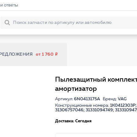
и ответы
ПРЕДЛОЖЕНИЯ
от 1 760
Пылезащитный комплект
амортизатор
Артикул:
6N0413175A
Бренд:
VAG
Конструкционные номера:
1K0412303P;
31306757046; 31331094749; 31331094
Доставка: Сегодня