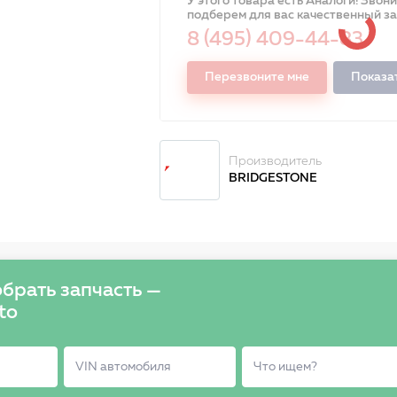
У этого товара есть Аналоги! Звон
подберем для вас качественный з
8 (495) 409-44-83
Перезвоните мне
Показа
Производитель
BRIDGESTONE
брать запчасть —
to