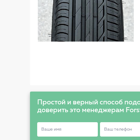
Простой и верный способ подо
доверить это менеджерам Fors