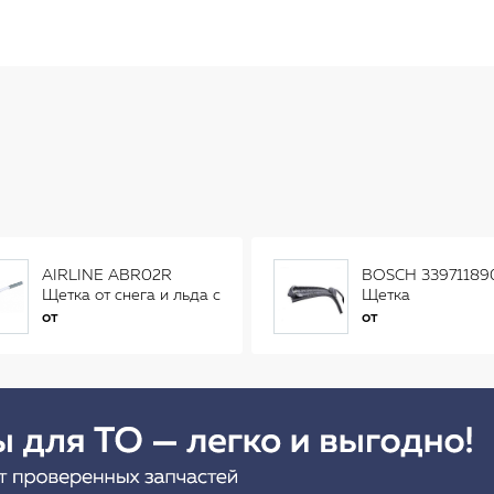
AIRLINE ABR02R
BOSCH 33971189
Щетка от снега и льда с
Щетка
распушенной щетиной
стеклоочистителя
от
от
(56см) AB-R-02R