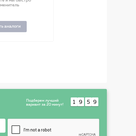
ите и мы быстро
аменитель
ть аналоги
Подберем лучший
1
9
5
9
:
вариант за 20 минут!