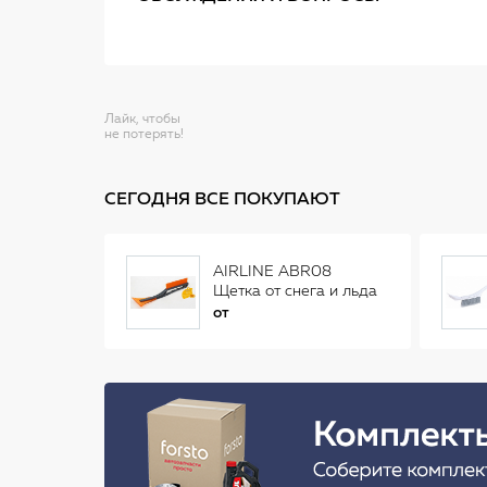
Лайк, чтобы
не потерять!
СЕГОДНЯ ВСЕ ПОКУПАЮТ
AIRLINE ABR08
Щетка от снега и льда
(34 см)
от