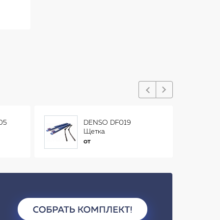
05
DENSO DF019
Щетка
стеклоочистителя
от