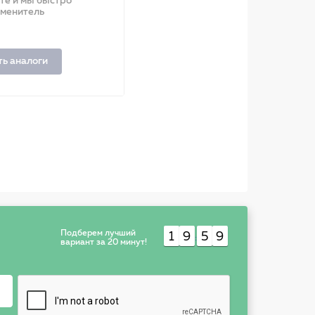
ите и мы быстро
аменитель
ть аналоги
Подберем лучший
1
9
5
9
:
вариант за 20 минут!