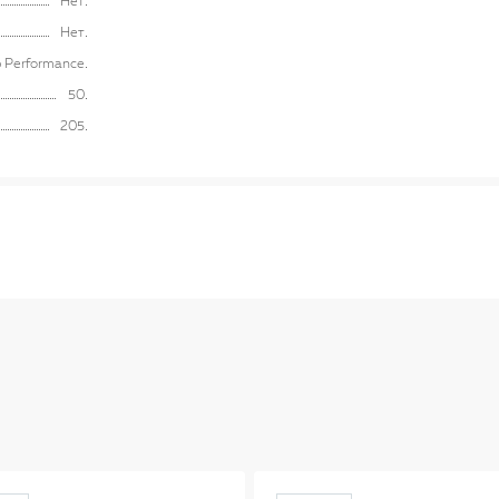
Нет
Нет
ip Performance
50
205