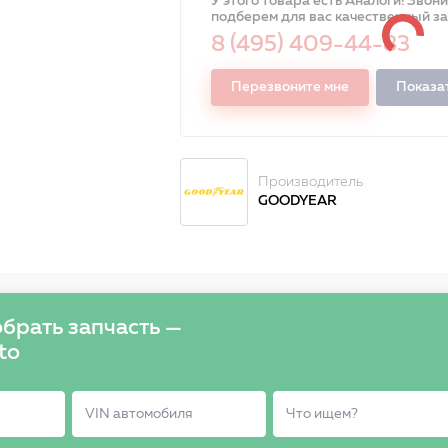
У этого товара есть Аналоги! Звон
подберем для вас качественный з
8 (495) 409-44-83
Перезвоните мне
Показа
Производитель
GOODYEAR
брать запчасть —
to