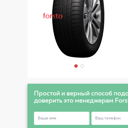
Простой и верный способ подо
доверить это менеджерам Fors