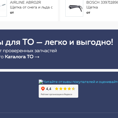
AIRLINE ABR02R
BOSCH 33971189
Щетка от снега и льда с
Щетка
распушенной щетиной
стеклоочистителя
от
от
(56см) AB-R-02R
Ы