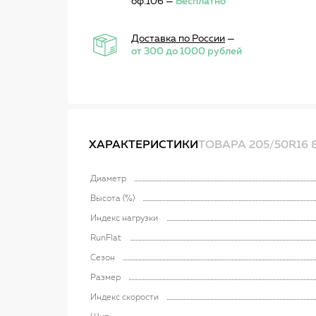
оф.106 —
Бесплатно
Доставка по России
—
от 300 до 1000 рублей
ХАРАКТЕРИСТИКИ
ТОВАРА 205/50R16 
Диаметр
Высота (%)
Индекс нагрузки
RunFlat
Сезон
Размер
Индекс скорости