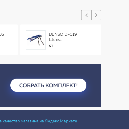
05
DENSO DF019
Щетка
стеклоочистителя
от