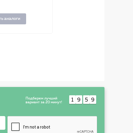
ть аналоги
Подберем лучший
1
9
5
9
:
вариант за 20 минут!