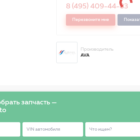
8 (495) 409-44-83
Перезвоните мне
Показа
Производитель
AVA
брать запчасть —
to