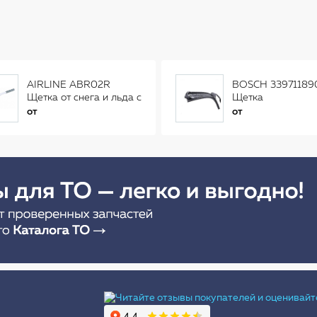
AIRLINE ABR02R
BOSCH 33971189
Щетка от снега и льда с
Щетка
распушенной щетиной
стеклоочистителя
от
от
(56см) AB-R-02R
Ы