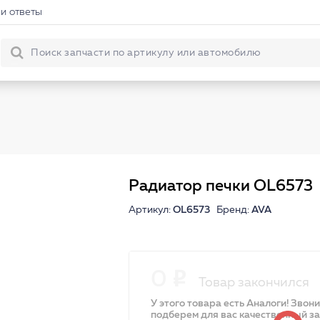
и ответы
Радиатор печки OL6573
Артикул:
OL6573
Бренд:
AVA
0
Товар закончился
У этого товара есть Аналоги! Звон
подберем для вас качественный з