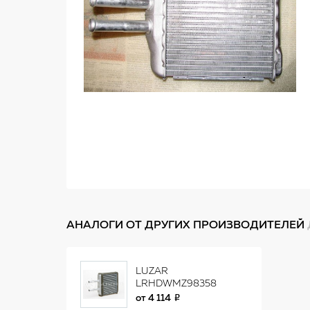
АНАЛОГИ ОТ ДРУГИХ ПРОИЗВОДИТЕЛЕЙ
LUZAR
LRHDWMZ98358
Радиатор отопителя
от
4 114
Daewoo Matiz