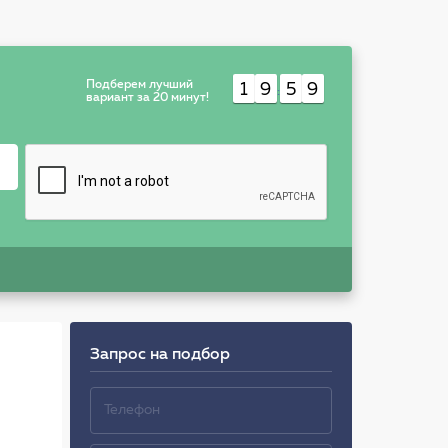
Подберем лучший
1
9
5
9
:
вариант за 20 минут!
Запрос на подбор