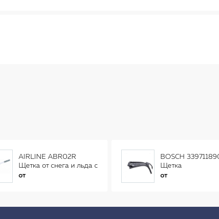
AIRLINE ABR02R
BOSCH 33971189
Щетка от снега и льда с
Щетка
распушенной щетиной
стеклоочистителя
от
от
(56см) AB-R-02R