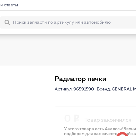
и ответы
Радиатор печки
Артикул:
96591590
Бренд:
GENERAL 
0
Товар закончился
У этого товара есть Аналоги! Звон
подберем для вас качественный з