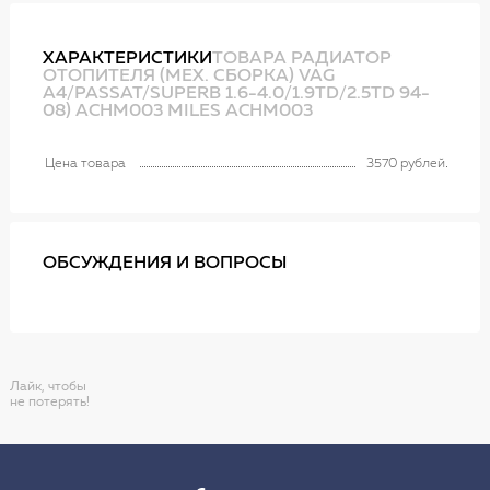
ХАРАКТЕРИСТИКИ
ТОВАРА РАДИАТОР
ОТОПИТЕЛЯ (МЕХ. СБОРКА) VAG
A4/PASSAT/SUPERB 1.6-4.0/1.9TD/2.5TD 94-
08) ACHM003 MILES ACHM003
Цена товара
3570 рублей
ОБСУЖДЕНИЯ И ВОПРОСЫ
Лайк, чтобы
не потерять!