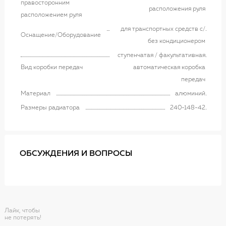
правосторонним
расположения руля
расположением руля
для транспортных средств с/
Оснащение/Оборудование
без кондиционером
ступенчатая / факультативная
Вид коробки передач
автоматическая коробка
передач
Материал
алюминий
Размеры радиатора
240-148-42
ОБСУЖДЕНИЯ И ВОПРОСЫ
Лайк, чтобы
не потерять!