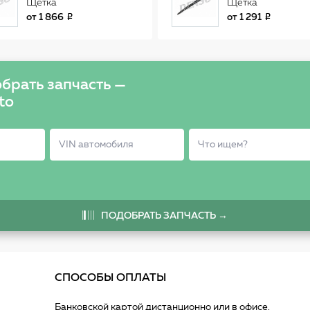
Щетка
Щетка
стеклоочистителя
стеклоочистителя
от
1 866
от
1 291
550мм бескаркасная
550mm прямая н
DFR006
профиль DM-055
брать запчасть —
to
ПОДОБРАТЬ ЗАПЧАСТЬ →
СПОСОБЫ ОПЛАТЫ
Банковской картой дистанционно или в офисе.