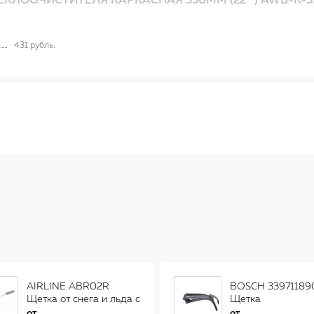
ЕКЛООЧИСТИТЕЛЯ КАРКАСНАЯ 550ММ (22"") AWB-K-5
431 рубль
AIRLINE ABR02R
BOSCH 33971189
Щетка от снега и льда с
Щетка
распушенной щетиной
стеклоочистителя
от
от