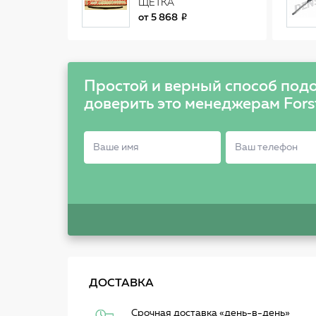
ЩЕТКА
СТЕКЛООЧИСТИТЕЛЯ
от
5 868
(550MM) 85222-53071
Простой и верный способ подо
доверить это менеджерам Fors
ДОСТАВКА
Срочная доставка
«день-в-день»