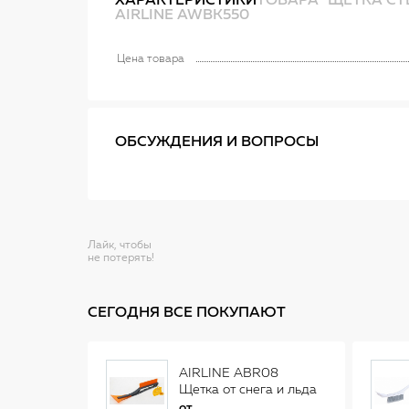
ХАРАКТЕРИСТИКИ
ТОВАРА "ЩЕТКА СТ
AIRLINE AWBK550
Цена товара
ОБСУЖДЕНИЯ И ВОПРОСЫ
Лайк, чтобы
не потерять!
СЕГОДНЯ ВСЕ ПОКУПАЮТ
AIRLINE ABR08
Щетка от снега и льда
(34 см)
от