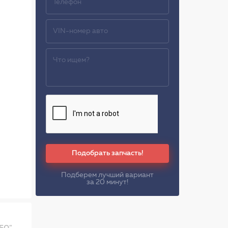
Подобрать запчасть!
Подберем лучший вариант
за 20 минут!