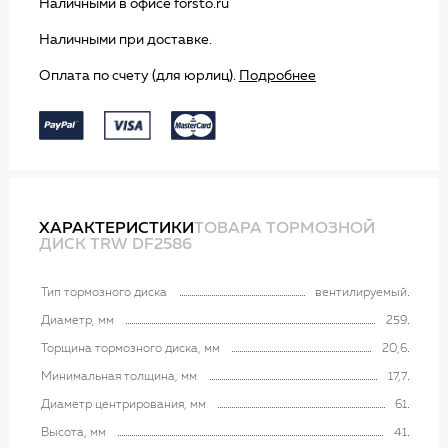
Наличными в офисе forsto.ru
Наличными при доставке.
Оплата по счету (для юрлиц).
Подробнее
ХАРАКТЕРИСТИКИ
ТОВАРА ТОРМОЗНОЙ
ДИСК TRW DF2586
Тип тормозного диска
вентилируемый
Диаметр, мм
259
Торщина тормозного диска, мм
20,6
Минимальная толщина, мм
17,7
Диаметр центрирования, мм
61
Высота, мм
41