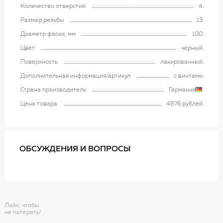
Количество отверстий
4
Размер резьбы
13
Диаметр фаски, мм
100
Цвет
черный
Поверхность
лакированный
Дополнительная информация/артикул
с винтами
Страна производитель
Германия
Цена товара
4876 рублей
ОБСУЖДЕНИЯ И ВОПРОСЫ
Лайк, чтобы
не потерять!