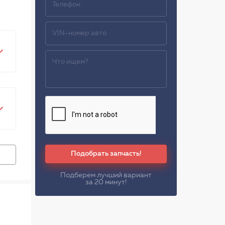
Подобрать запчасть!
Подберем лучший вариант
за 20 минут!