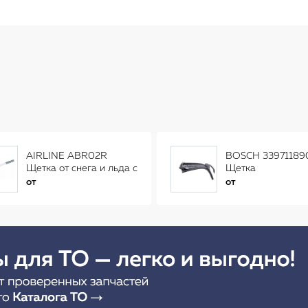
AIRLINE ABR02R
BOSCH 33971189
Щетка от снега и льда с
Щетка
распушенной щетиной
стеклоочистителя
от
от
(56см) AB-R-02R