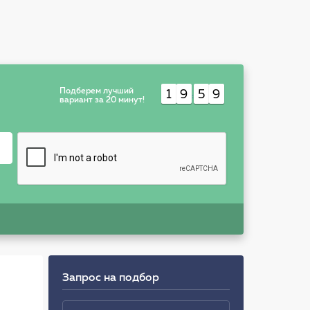
Подберем лучший
1
9
5
9
:
вариант за 20 минут!
Запрос на подбор