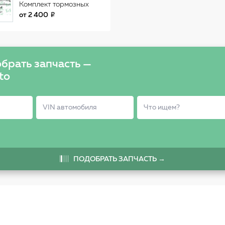
Комплект тормозных
колодок 05P426
от
2 400
брать запчасть —
to
ПОДОБРАТЬ ЗАПЧАСТЬ →