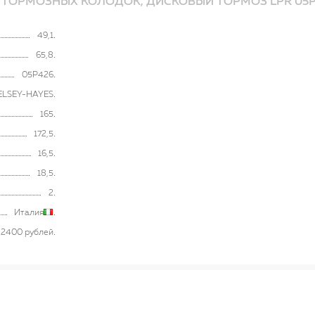
 ТОРМОЗНЫХ КОЛОДОК, ДИСКОВЫЙ ТОРМОЗ LPR 05P
49,1
65,8
05P426
ELSEY-HAYES
165
172,5
16,5
18,5
2
Италия
2400 рублей