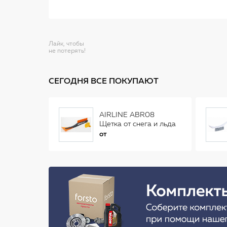
Лайк, чтобы
не потерять!
СЕГОДНЯ ВСЕ ПОКУПАЮТ
AIRLINE ABR08
Щетка от снега и льда
(34 см)
от