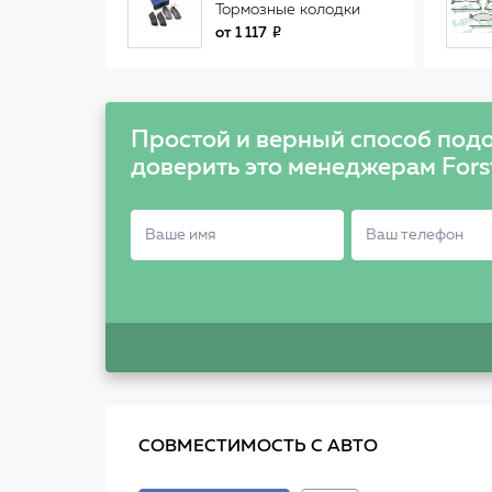
Тормозные колодки
дисковые SP1117
от
1 117
Простой и верный способ подо
доверить это менеджерам Fors
СОВМЕСТИМОСТЬ С АВТО