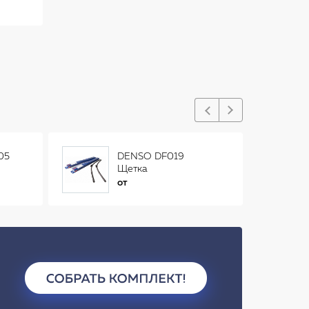
05
DENSO DF019
Щетка
стеклоочистителя
от