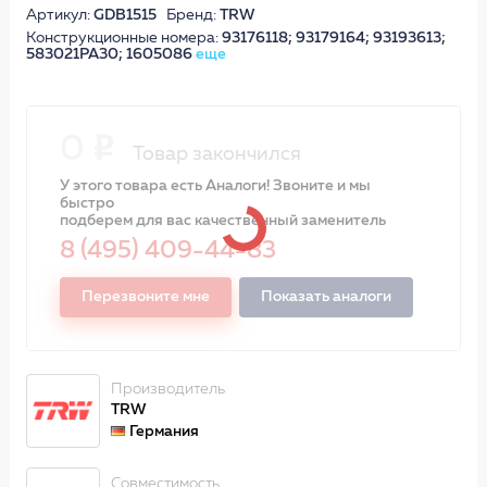
Артикул:
GDB1515
Бренд:
TRW
Конструкционные номера:
93176118; 93179164; 93193613;
583021PA30; 1605086
еще
0
Товар закончился
У этого товара есть Аналоги! Звоните и мы
быстро
подберем для вас качественный заменитель
8 (495) 409-44-83
Перезвоните мне
Показать аналоги
Производитель
TRW
Германия
Совместимость