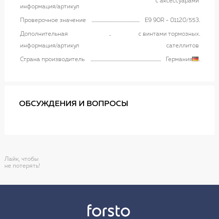
с аксессуарами
информация/артикул
Проверочное значение
E9 90R - 01120/553
Дополнительная
с винтами тормозных
информация/артикул
сателлитов
Страна производитель
Германия
ОБСУЖДЕНИЯ И ВОПРОСЫ
Лайк, чтобы
не потерять!