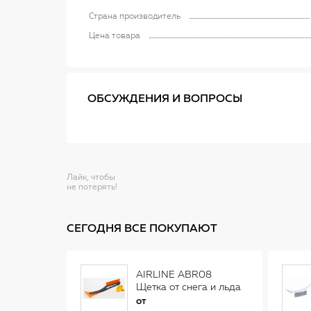
Страна производитель
Цена товара
ОБСУЖДЕНИЯ И ВОПРОСЫ
Лайк, чтобы
не потерять!
СЕГОДНЯ ВСЕ ПОКУПАЮТ
AIRLINE ABR08
Щетка от снега и льда
(34 см)
от