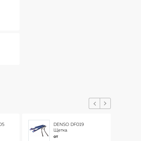
05
DENSO DF019
Щетка
стеклоочистителя
от