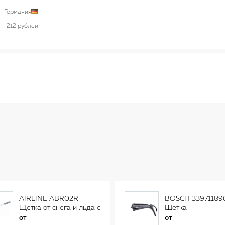
Германия
212 рублей
AIRLINE ABR02R
BOSCH 33971189
Щетка от снега и льда с
Щетка
распушенной щетиной
стеклоочистителя
от
от