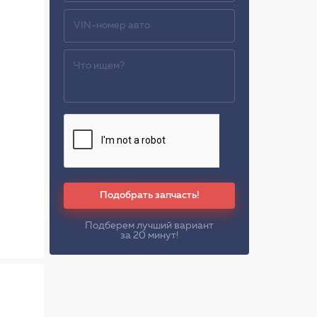
Подобрать запчасть!
Подберем лучший вариант
за 20 минут!