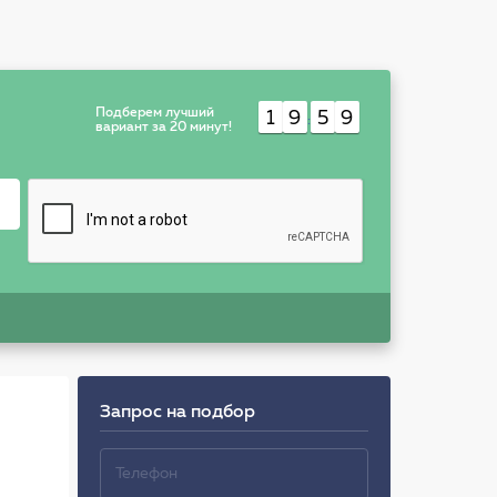
Подберем лучший
1
9
5
9
:
вариант за 20 минут!
Запрос на подбор