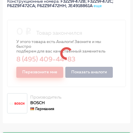
Конструкционные номера:
F32Z9F472B; F32Z9F472C;
F62Z9F472CA; F62Z9F472HH; JE4918861A
еще
0
Товар закончился
У этого товара есть Аналоги! Звоните и мы
быстро
подберем для вас качественный заменитель
8 (495) 409-44-83
Перезвоните мне
Показать аналоги
Производитель
BOSCH
Германия