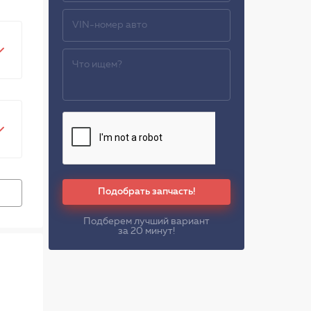
Подобрать запчасть!
Подберем лучший вариант
за 20 минут!