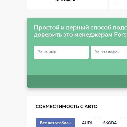
от
6 248
0258986602
Простой и верный способ подо
доверить это менеджерам Fors
СОВМЕСТИМОСТЬ С АВТО
Все автомобили
AUDI
SKODA