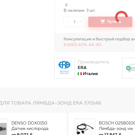
В наличии: 3 шт.
-
+
Купить
1
Консультация и быстрый подбор ан
8 (495) 409-44-83
Производитель
ERA
Италия
ДЛЯ ТОВАРА ЛЯМБДА-ЗОНД ERA 570148
DENSO DOX0150
BOSCH 0258010
Датчик кислорода
Лямбда-зонд vw
универсальный DOX-
0258010073