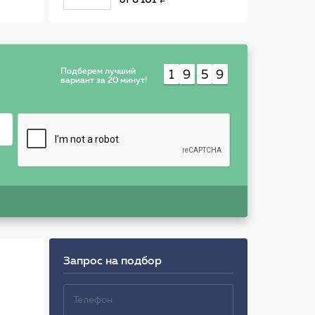
от
6 101
Подберем лучший
1
9
5
9
:
вариант за 20 минут!
Запрос на подбор