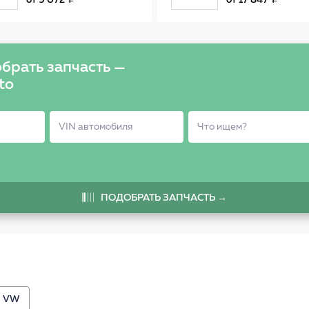
от
9 072
от
17 847
0150
брать запчасть —
to
ПОДОБРАТЬ ЗАПЧАСТЬ →
VW