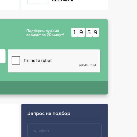
от
2 240
WHT003859
Подберем лучший
1
9
5
9
:
вариант за 20 минут!
Запрос на подбор