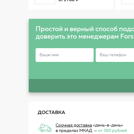
от
1 768
AUDI/VW 03-> 560156
Простой и верный способ подо
доверить это менеджерам Fors
ДОСТАВКА
Срочная доставка
«день-в-день»
в пределах МКАД. —
от 350 рублей