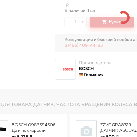
В наличии: 1 шт.
-
+
Купить
1
Консультация и быстрый подбор ан
8 (495) 409-44-83
Производитель
BOSCH
Германия
ДЛЯ ТОВАРА ДАТЧИК, ЧАСТОТА ВРАЩЕНИЯ КОЛЕСА B
BOSCH 0986594506
ZZVF GRA8729
Датчик скорости
ДАТЧИК АБС З
вращ.колеса
ЛЕВЫЙ (L) AUDI 