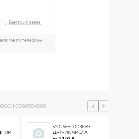
Быстрый заказ
алогов по телефону:
OSCH 0986594506
VAG WHT003859
АДНИЙ
ДАТЧИК ЧИСЛА
A3
ОБОРОТОВ