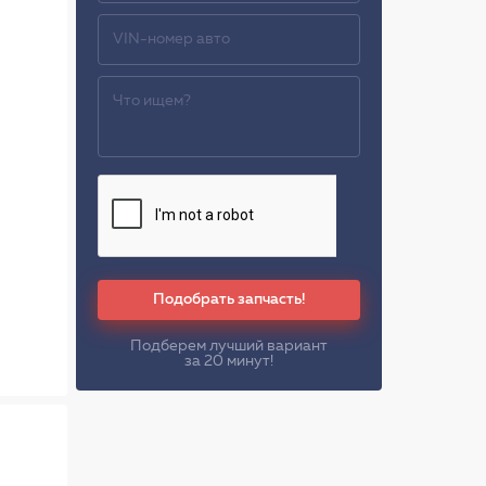
Подобрать запчасть!
Подберем лучший вариант
за 20 минут!