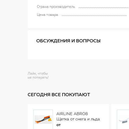
Страна производитель
Цена товара
ОБСУЖДЕНИЯ И ВОПРОСЫ
Лайк, чтобы
не потерять!
СЕГОДНЯ ВСЕ ПОКУПАЮТ
AIRLINE ABR08
Щетка от снега и льда
(34 см)
от