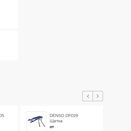
05
DENSO DF019
Щетка
стеклоочистителя
от