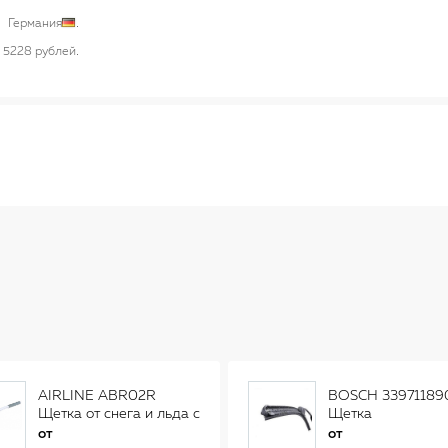
Германия
5228 рублей
AIRLINE ABR02R
BOSCH 33971189
Щетка от снега и льда с
Щетка
распушенной щетиной
стеклоочистителя
от
от