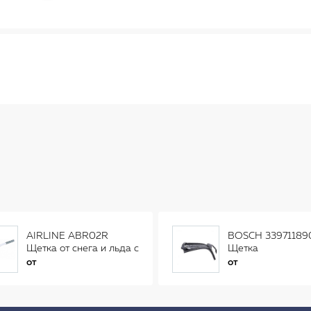
AIRLINE ABR02R
BOSCH 33971189
Щетка от снега и льда с
Щетка
распушенной щетиной
стеклоочистителя
от
от
(56см) AB-R-02R