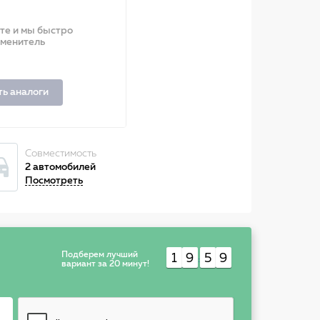
ите и мы быстро
аменитель
ть аналоги
Совместимость
2 автомобилей
Посмотреть
Подберем лучший
1
9
5
9
:
вариант за 20 минут!