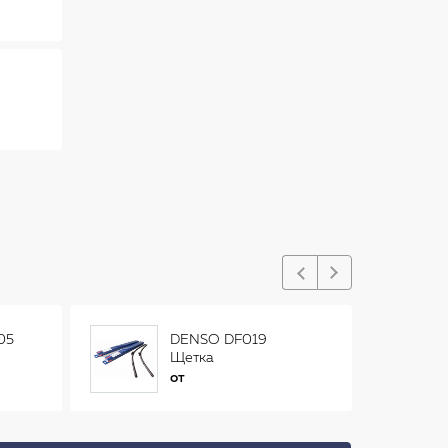
05
DENSO DF019
Щетка
стеклоочистителя
от