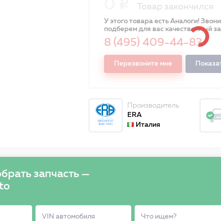
0
Товар закончился
У этого товара есть Аналоги! Звон
подберем для вас качественный з
8 (495) 409-44-83
Перезвоните мне
Показа
Производитель
ERA
Италия
брать запчасть —
to