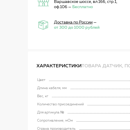
Варшавское шоссе, вл.166, стр.1,
оф.106 —
Бесплатно
Доставка по России
—
от 300 до 1000 рублей
ХАРАКТЕРИСТИКИ
ТОВАРА ДАТЧИК, 
Цвет
Длина кабеля, мм
Вес, кг
Количество присоединений
Для артикула №
Сопротивление, мОм
Страна производитель