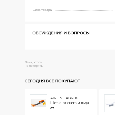
Цена товара
ОБСУЖДЕНИЯ И ВОПРОСЫ
Лайк, чтобы
не потерять!
СЕГОДНЯ ВСЕ ПОКУПАЮТ
AIRLINE ABR08
Щетка от снега и льда
(34 см)
от