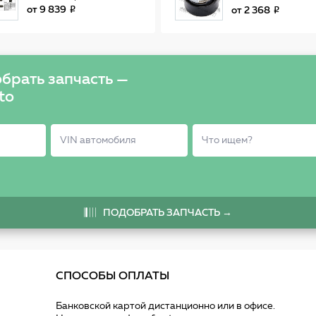
002
от
9 839
от
2 368
брать запчасть —
to
ПОДОБРАТЬ ЗАПЧАСТЬ →
СПОСОБЫ ОПЛАТЫ
Банковской картой дистанционно или в офисе.