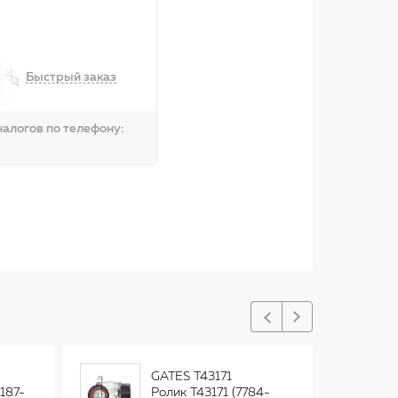
Быстрый заказ
алогов по телефону:
GATES T43171
187-
Ролик T43171 (7784-