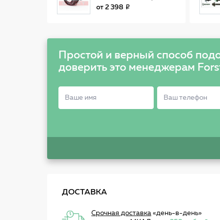
ГРМ
от
2 398
Простой и верный способ подо
доверить это менеджерам Fors
ДОСТАВКА
Срочная доставка
«день-в-день»