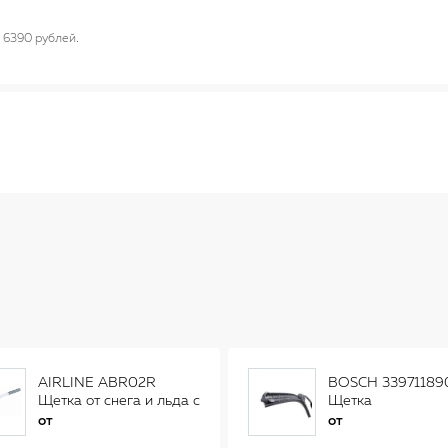
6390 рублей
AIRLINE ABR02R
BOSCH 33971189
Щетка от снега и льда с
Щетка
распушенной щетиной
стеклоочистителя
от
от
(56см) AB-R-02R