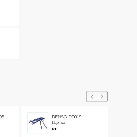
05
DENSO DF019
Щетка
стеклоочистителя
от