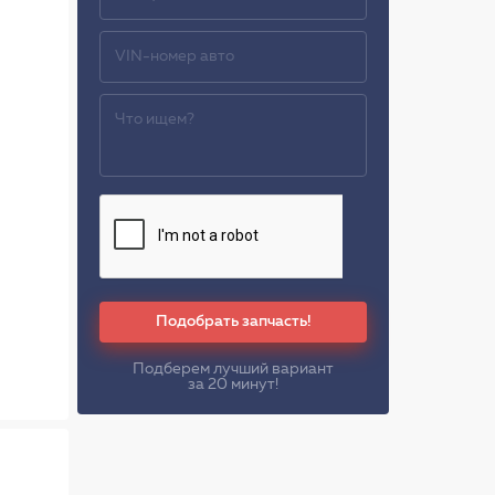
Подобрать запчасть!
Подберем лучший вариант
за 20 минут!