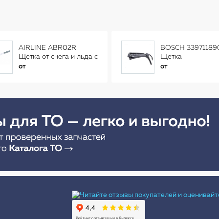
AIRLINE ABR02R
BOSCH 33971189
Щетка от снега и льда с
Щетка
распушенной щетиной
стеклоочистителя
от
от
(56см) AB-R-02R
Ы