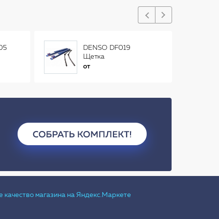
05
DENSO DF019
Щетка
стеклоочистителя
от