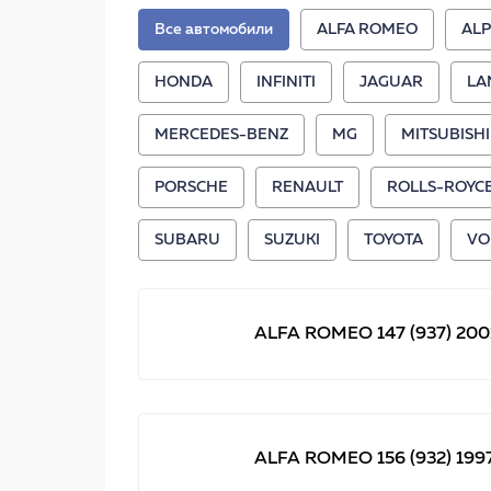
STELLOX,996002SX,996
002B-
Все автомобили
ALFA ROMEO
ALP
SX_=PGD969C=985 02 !
колодки дисковые
HONDA
INFINITI
JAGUAR
LA
п.\Nissan Murano 3.5
4WD 05>
MERCEDES-BENZ
MG
MITSUBISHI
PORSCHE
RENAULT
ROLLS-ROYC
SUBARU
SUZUKI
TOYOTA
VO
ALFA ROMEO 147 (937) 2001
ALFA ROMEO 156 (932) 1997