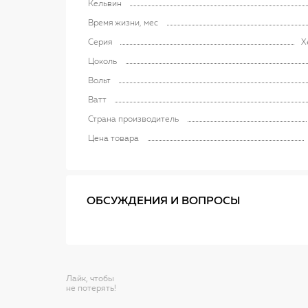
Кельвин
Время жизни, мес
Серия
X
Цоколь
Вольт
Ватт
Страна производитель
Цена товара
ОБСУЖДЕНИЯ И ВОПРОСЫ
Лайк, чтобы
не потерять!