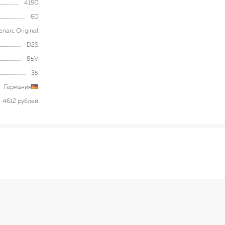
4150
60
enarc Original
D2S
85V
35
Германия
4612 рублей