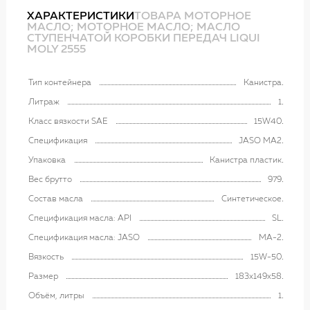
ХАРАКТЕРИСТИКИ
ТОВАРА МОТОРНОЕ
МАСЛО; МОТОРНОЕ МАСЛО; МАСЛО
СТУПЕНЧАТОЙ КОРОБКИ ПЕРЕДАЧ LIQUI
MOLY 2555
Тип контейнера
Канистра
Литраж
1
Класс вязкости SAE
15W40
Спецификация
JASO MA2
Упаковка
Канистра пластик
Вес брутто
979
Состав масла
Синтетическое
Спецификация масла: API
SL
Спецификация масла: JASO
MA-2
Вязкость
15W-50
Размер
183x149x58
Объём, литры
1