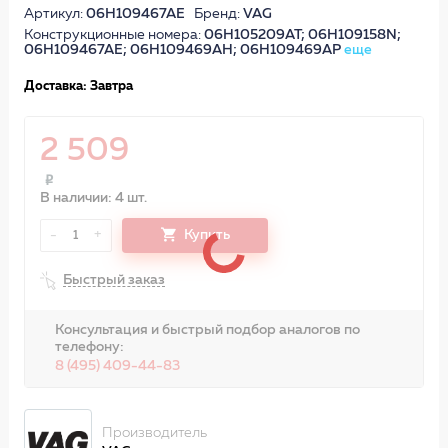
Артикул:
06H109467AE
Бренд:
VAG
Конструкционные номера:
06H105209AT; 06H109158N;
06H109467AE; 06H109469AH; 06H109469AP
еще
Доставка: Завтра
2 509
В наличии: 4 шт.
-
+
Купить
1
Быстрый заказ
Консультация и быстрый подбор аналогов по
телефону:
8 (495) 409-44-83
Производитель