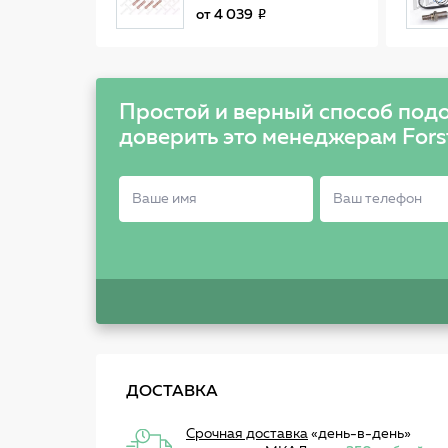
2000022SX
от
4 039
Простой и верный способ подо
доверить это менеджерам Fors
ДОСТАВКА
Срочная доставка
«день-в-день»