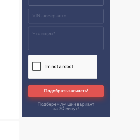
Подобрать запчасть!
Подберем лучший вариант
за 20 минут!