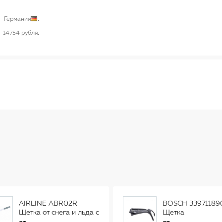
Германия
14754 рубля
AIRLINE ABR02R
BOSCH 33971189
Щетка от снега и льда с
Щетка
распушенной щетиной
стеклоочистителя