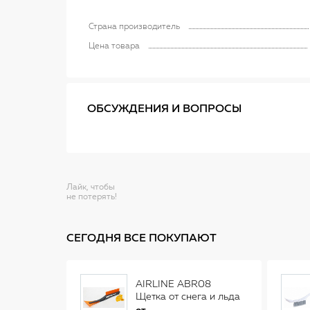
Страна производитель
Цена товара
ОБСУЖДЕНИЯ И ВОПРОСЫ
Лайк, чтобы
не потерять!
СЕГОДНЯ ВСЕ ПОКУПАЮТ
AIRLINE ABR08
Щетка от снега и льда
(34 см)