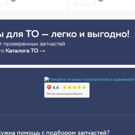
от
от
(56см) AB-R-02R
Ы
ужна помощь с подбором запчастей?