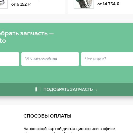
универсальный
от
14 754
от
6 152
DOX0121
брать запчасть —
to
ПОДОБРАТЬ ЗАПЧАСТЬ →
СПОСОБЫ ОПЛАТЫ
Банковской картой дистанционно или в офисе.