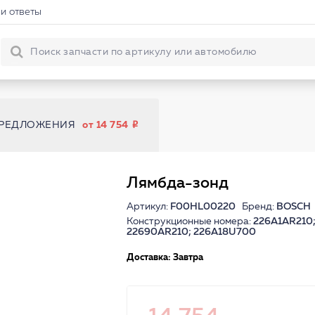
и ответы
ПРЕДЛОЖЕНИЯ
от 14 754
Лямбда-зонд
Артикул:
F00HL00220
Бренд:
BOSCH
Конструкционные номера:
226A1AR210;
22690AR210; 226A18U700
Доставка: Завтра