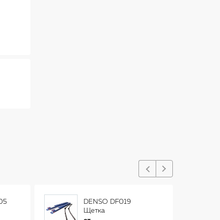
05
DENSO DF019
Щетка
стеклоочистителя