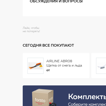
ОБСУЖДЕНИЯ И ВОПРОСЫ
Лайк, чтобы
не потерять!
СЕГОДНЯ ВСЕ ПОКУПАЮТ
AIRLINE ABR08
Щетка от снега и льда
(34 см)
от