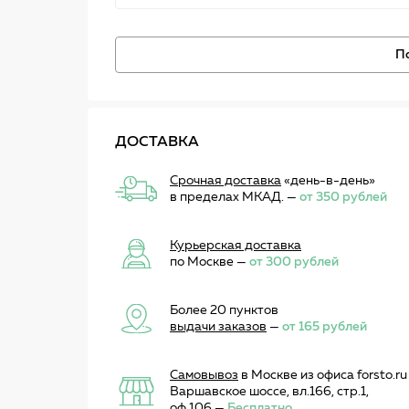
П
ДОСТАВКА
Срочная доставка
«день-в-день»
в пределах МКАД. —
от 350 рублей
Курьерская доставка
по Москве —
от 300 рублей
Более 20 пунктов
выдачи заказов
—
от 165 рублей
Самовывоз
в Москве из офиса forsto.ru
Варшавское шоссе, вл.166, стр.1,
оф.106 —
Бесплатно