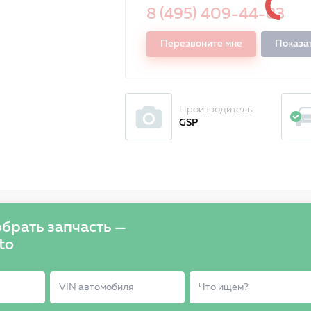
8 (495) 409-44-83
Перезвоните мне
Показа
Производитель
GSP
брать запчасть —
to