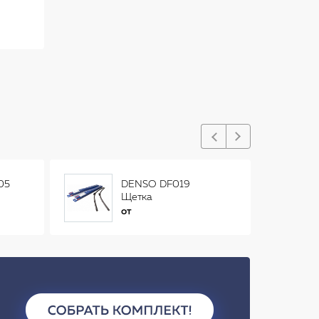
05
DENSO DF019
Щетка
стеклоочистителя
от