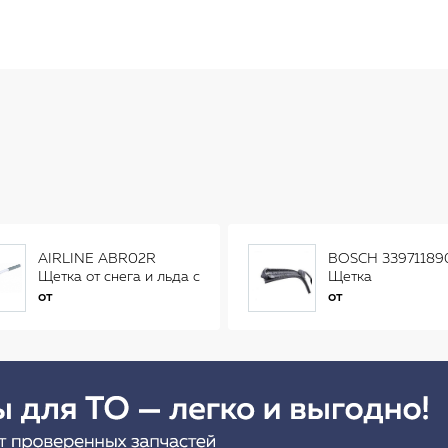
AIRLINE ABR02R
BOSCH 33971189
Щетка от снега и льда с
Щетка
распушенной щетиной
стеклоочистителя
от
от
(56см) AB-R-02R