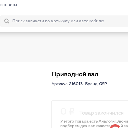
и ответы
Приводной вал
Артикул:
216013
Бренд:
GSP
0
Товар закончился
У этого товара есть Аналоги! Звон
подберем для вас качественный з