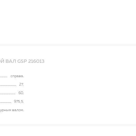
 ВАЛ GSP 216013
справа
27
60
975,5
турным валом