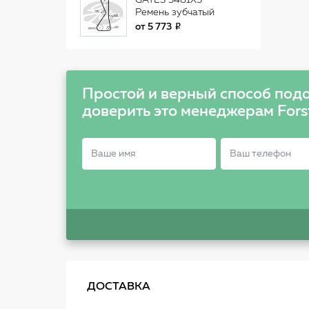
GATES 5481XS
Ремень зубчатый
5481XS 122 x 29 (8597-
от
5 773
15481)
Простой и верный способ подо
доверить это менеджерам Fors
ДОСТАВКА