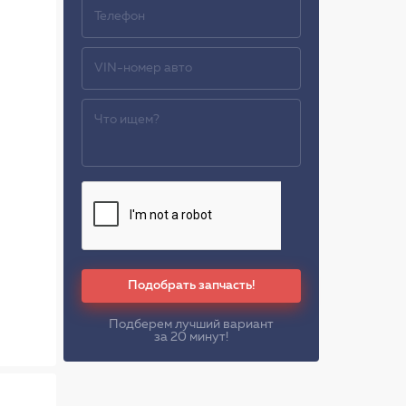
Подобрать запчасть!
Подберем лучший вариант
за 20 минут!