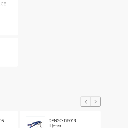
ACE
05
DENSO DF019
Щетка