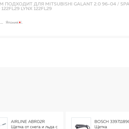
 ПОДХОДИТ ДЛЯ MITSUBISHI GALANT 2.0 96-04 / SP
 122FL29 LYNX 122FL29
Япония
AIRLINE ABR02R
BOSCH 33971189
Щетка от снега и льда с
Щетка