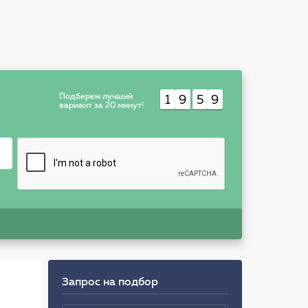
Подберем лучший
1
9
5
9
:
вариант за 20 минут!
Запрос на подбор