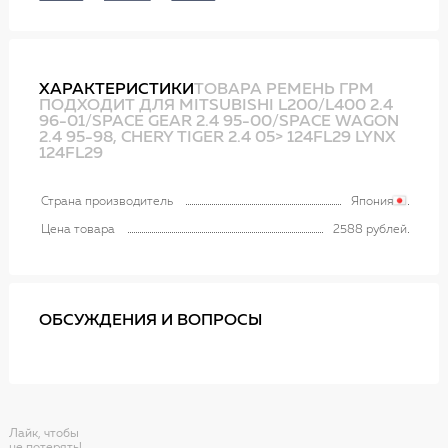
ХАРАКТЕРИСТИКИ
ТОВАРА РЕМЕНЬ ГРМ
ПОДХОДИТ ДЛЯ MITSUBISHI L200/L400 2.4
96-01/SPACE GEAR 2.4 95-00/SPACE WAGON
2.4 95-98, CHERY TIGER 2.4 05> 124FL29 LYNX
124FL29
Страна производитель
Япония
Цена товара
2588 рублей
ОБСУЖДЕНИЯ И ВОПРОСЫ
Лайк, чтобы