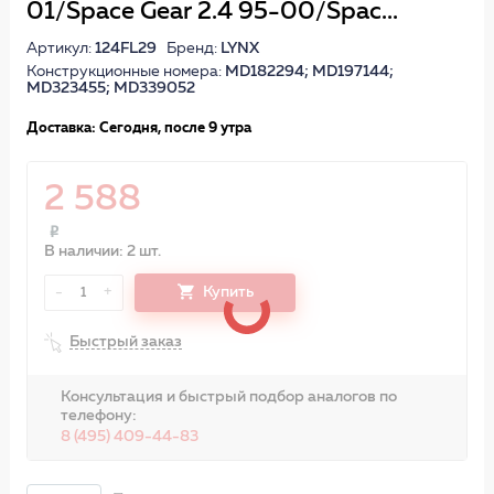
01/Space Gear 2.4 95-00/Spac...
Артикул:
124FL29
Бренд:
LYNX
Конструкционные номера:
MD182294; MD197144;
MD323455; MD339052
Доставка: Сегодня, после 9 утра
2 588
В наличии: 2 шт.
-
+
Купить
1
Быстрый заказ
Консультация и быстрый подбор аналогов по
телефону:
8 (495) 409-44-83