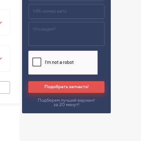
Подобрать запчасть!
Подберем лучший вариант
за 20 минут!