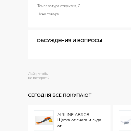
Температура открытия, C
Цена товара
ОБСУЖДЕНИЯ И ВОПРОСЫ
Лайк, чтобы
не потерять!
СЕГОДНЯ ВСЕ ПОКУПАЮТ
AIRLINE ABR08
Щетка от снега и льда
(34 см)
от