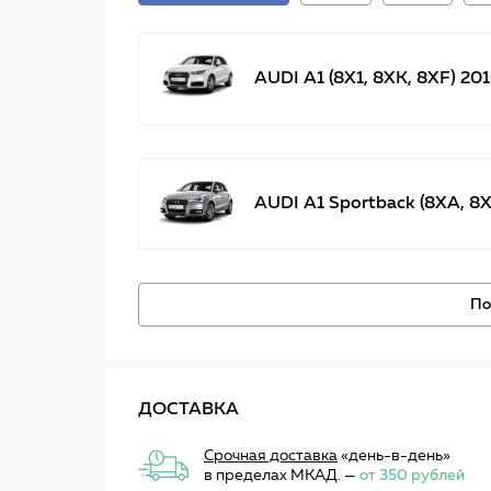
AUDI A1 (8X1, 8XK, 8XF) 201
AUDI A1 Sportback (8XA, 8XF
По
ДОСТАВКА
Срочная доставка
«день-в-день»
в пределах МКАД. —
от 350 рублей