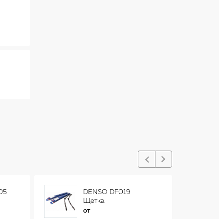
05
DENSO DF019
Щетка
стеклоочистителя
от