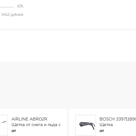
105
5412 рублей
AIRLINE ABR02R
BOSCH 33971189
Щетка от снега и льда с
Щетка
распушенной щетиной
стеклоочистителя
от
от
(56см) AB-R-02R