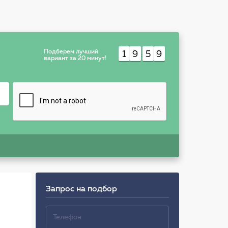
Подберем лучший
1
9
5
9
:
вариант за 20 минут!
Запрос на подбор