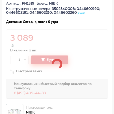
Артикул:
PN1519
Бренд:
NIBK
Конструкционные номера:
3502340G08; 0446602190;
0446602191; 0446602210; 0446602260
еще
Доставка: Сегодня, после 9 утра
3 089
В наличии: 2 шт.
-
+
Купить
1
Быстрый заказ
Консультация и быстрый подбор аналогов по
телефону:
8 (495) 409-44-83
Производитель
NIBK