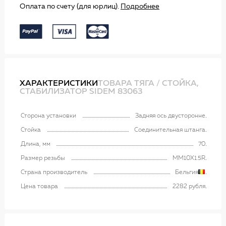
Оплата по счету (для юрлиц).
Подробнее
ХАРАКТЕРИСТИКИ
ТОВАРА ТЯГА / СТОЙКА,
СТАБИЛИЗАТОР SIDEM 83063
Сторона установки
Задняя ось двусторонне
Стойка
Соединительная штанга
Длина, мм
70
Размер резьбы
MM10X1.5R
Страна производитель
Бельгия
Цена товара
2282 рубля