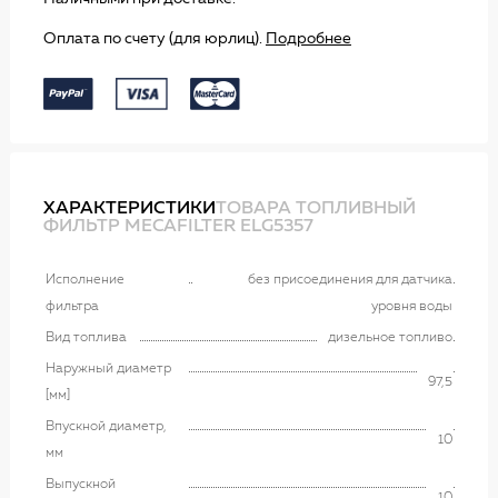
Оплата по счету (для юрлиц).
Подробнее
ХАРАКТЕРИСТИКИ
ТОВАРА ТОПЛИВНЫЙ
ФИЛЬТР MECAFILTER ELG5357
Исполнение
без присоединения для датчика
фильтра
уровня воды
Вид топлива
дизельное топливо
Наружный диаметр
97,5
[мм]
Впускной диаметр,
10
мм
Выпускной